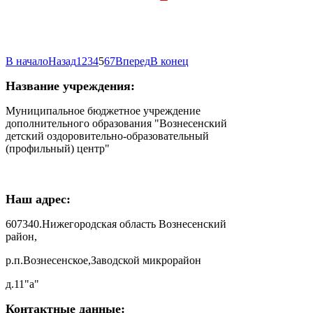
В начало
Назад
1
2
3
4
5
6
7
Вперед
В конец
Название учреждения:
Муниципальное бюджетное учреждение
дополнительного образования "Вознесенский
детский оздоровительно-образовательный
(профильный) центр"
Наш адрес:
607340.Нижегородская область Вознесенский
район,
р.п.Вознесенское,Заводской микрорайон
д.11"а"
Контактные данные: