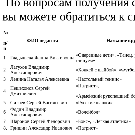
По вопросам получения 
вы можете обратиться к с
№
ФИО педагога
Название кр
п/
п
«Одаренные дети», «Танец, 
1
Гладышева Жанна Викторовна
танцуем»
Латухов Владимир
2
«Хоккей с шайбой», «Футбо
Александрович
3
Ленина Наталья Алексеевна
«Настольный теннис»
«Патриот»,
Пешехонов Сергей
4
Дмитриевич
«Армейский рукопашный б
5
Силаев Сергей Васильевич
«Русские шашки»
Фядин Владимир
6
«Волейбол»
Александрович
7
Шаронов Сергей Федорович
«Бокс», «Легкая атлетика»
8,
Гришин Александр Иванович
«Патриот»